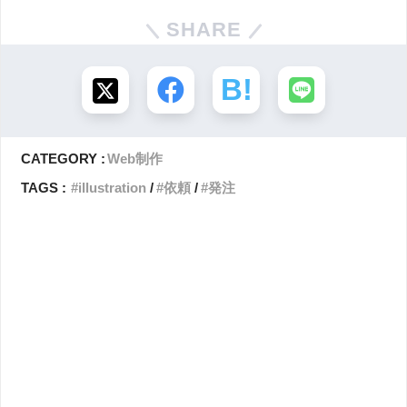
SHARE
CATEGORY :
Web制作
TAGS :
illustration
依頼
発注